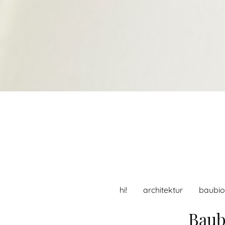
hi!
architektur
baubio
Baub