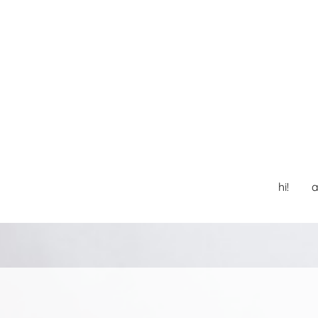
hi!
a