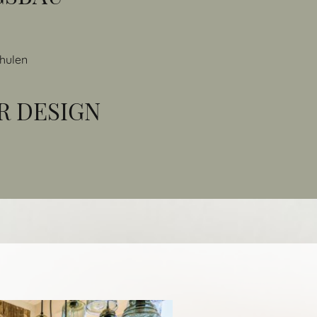
hulen
R DESIGN