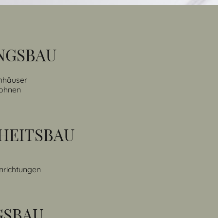
NGSBAU
enhäuser
Wohnen
HEITSBAU
inrichtungen
GSBAU