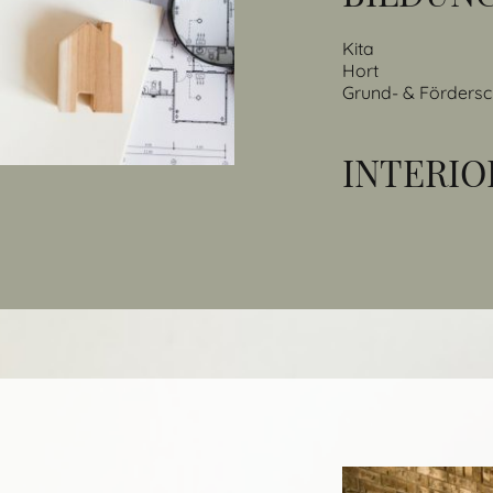
Kita
Hort
Grund- & Fördersc
INTERIO