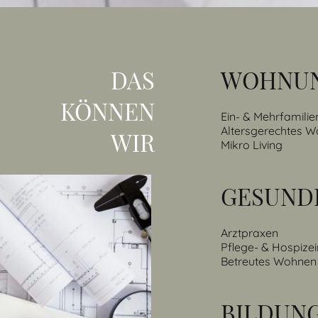
DAS
WOHNU
KÖNNEN
Ein- & Mehrfamili
Altersgerechtes 
WIR
Mikro Living
GESUND
Arztpraxen
Pflege- & Hospize
Betreutes Wohnen
BILDUN