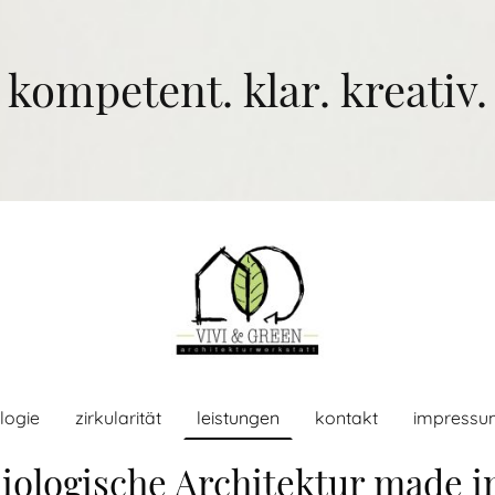
kompetent. klar. kreativ.
logie
zirkularität
leistungen
kontakt
impressu
iologische Architektur made i